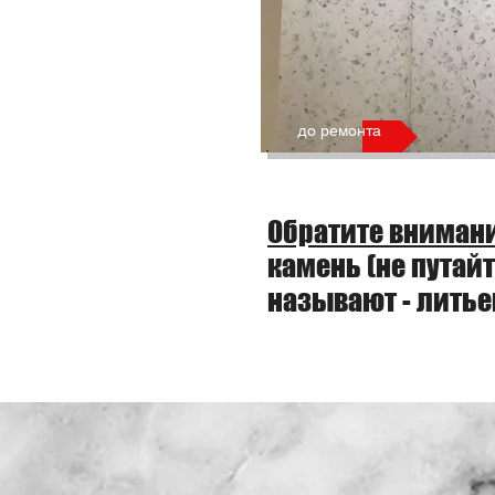
до ремонта
Обратите вниман
камень (не путай
называют - литье