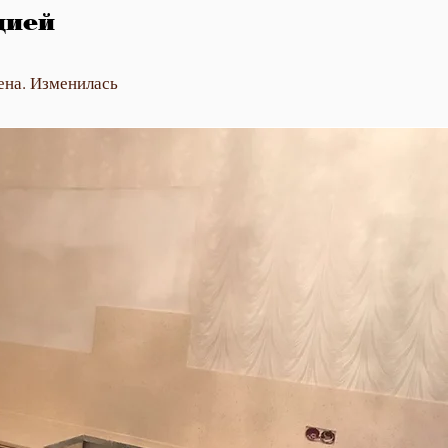
цией
ена. Изменилась