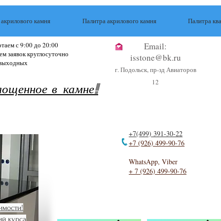
 акрилового камня
Палитра акрилового камня
Палитра кв
таем с 9:00 до 20:00
Email:
ем заявок круглосуточно
isstone@bk.ru
 выходных
г. Подольск, пр-зд Авиаторов
12
лощенное в камне!
 и полировка акриловы
й
+7(499) 391-30-22
+7 (926) 499-90-76
, очень крепкий и надежный материал. Однако ничто не вечн
WhatsApp, Viber
ся ремонт акрилового камня. Например, может понадобиться
+ 7 (926) 499-90-76
ировать царапины. Или же потребоваться полная переделка 
 поменять поверхность с одной кухонной базы на другую и т
имости!
ного камня, Вы значительно повышаете практичность и фун
ий курса