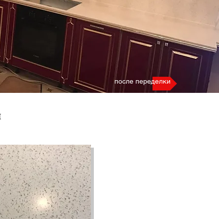
после переделки
ы