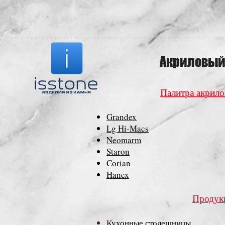
Акриловый
Палитра акрило
Grandex
Lg Hi-Macs
Neomarm
Staron
Corian
Hanex
Продук
Кухонные столешницы