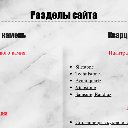
Разделы сайта
 камень
Кварц
вого камня
Палитра
Silestone
Technistone
Avant quartz
Vicostone
Samsung Randiaz
ция
Столешницы в кухню и