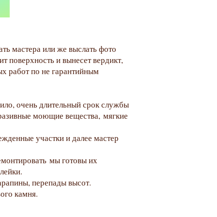
иться сколы и царапины, трещины,
офессионалами. Мастера производят
и будет как новая!
ать мастера или же выслать фото
т поверхность и вынесет вердикт,
ых работ по не гарантийным
авило, очень длительный срок службы
бразивные моющие вещества, мягкие
ежденные участки и далее мастер
емонтировать мы готовы их
лейки.
арапины, перепады высот.
вого камня.