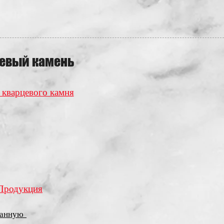
евый камень
 кварцевого камня
Продукция
 ванную