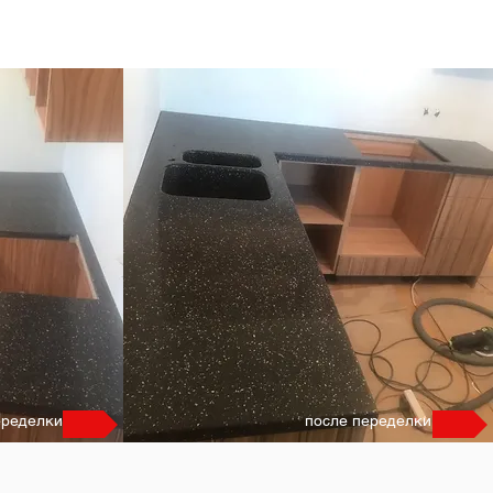
еределки
после переделки