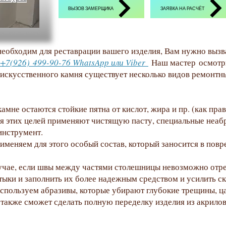
 требуют реставрации. На искусственном камне могут появ
ВЫЗОВ ЗАМЕРЩИКА
ЗАЯВКА НА РАСЧЁТ
нт из искусственного камня будет производиться нашими пр
фессионально. И Ваша столешница после ремонта и полировк
необходим для реставрации вашего изделия, Вам нужно вызв
+7(926) 499-90-76 WhatsApp или Viber
Наш мастер осмотри
 искусственного камня существует несколько видов ремонтн
амне остаются стойкие пятна от кислот, жира и пр. (как пр
я этих целей применяют чистящую пасту, специальные неа
инструмент.
именяем для этого особый состав, который заносится в повр
учае, если швы между частями столешницы невозможно отр
тыки и заполнить их более надежным средством и усилить ск
спользуем абразивы, которые убирают глубокие трещины, ц
также сможет сделать полную переделку изделия из акрило