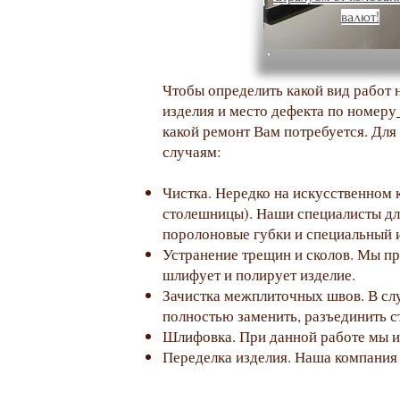
даже высокопрочные изделия иногда
валют!
но переживать не стоит, если ремо
ремонт максимально бережно и про
Чтобы определить какой вид работ 
изделия и место дефекта по номеру
какой ремонт Вам потребуется. Для
случаям:
Чистка. Нередко на искусственном к
столешницы). Наши специалисты дл
поролоновые губки и специальный 
Устранение трещин и сколов. Мы пр
шлифует и полирует изделие.
Зачистка межплиточных швов. В сл
полностью заменить, разъединить с
Шлифовка. При данной работе мы и
Переделка изделия. Наша компания 